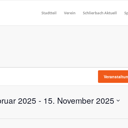
Stadtteil
Verein
Schlierbach Aktuell
S
n
Veranstaltu
bruar 2025
 - 
15. November 2025