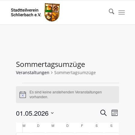
Sommertagsumzüge
Veranstaltungen
Sommertagsumzüge
Veranstaltungen
Es sind keine anstehenden Veranstaltungen
Hinweis
vorhanden.
Veransta
Verans
01.05.2026
Suche
Monat
Ansicht
Suche
Datum
Naviga
Kalender
M
Montag
D
Dienstag
M
Mittwoch
D
Donnerstag
F
Freitag
S
Samstag
S
Sonntag
wählen.
und